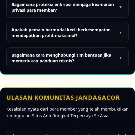
Bagaimana proteksi enkripsi menjaga keamanan
▼
privasi para member?
Apakah pemain bermodal kecil berkesempatan
▼
mendapatkan profit maksimal?
Bagaimana cara menghubungi tim bantuan jika
▼
memerlukan panduan teknis?
ULASAN KOMUNITAS JANDAGACOR
Kesaksian nyata dari para member yang telah membuktikan
keunggulan Situs Anti Rungkat Terpercaya Se Asia.