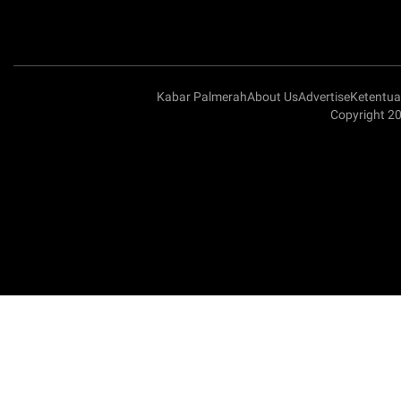
Kabar Palmerah
About Us
Advertise
Ketentu
Copyright 2