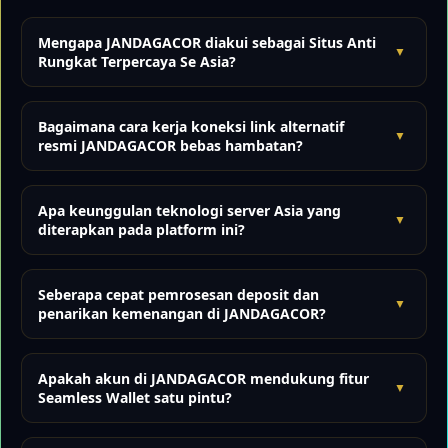
Mengapa JANDAGACOR diakui sebagai Situs Anti
▼
Rungkat Terpercaya Se Asia?
Bagaimana cara kerja koneksi link alternatif
▼
resmi JANDAGACOR bebas hambatan?
Apa keunggulan teknologi server Asia yang
▼
diterapkan pada platform ini?
Seberapa cepat pemrosesan deposit dan
▼
penarikan kemenangan di JANDAGACOR?
Apakah akun di JANDAGACOR mendukung fitur
▼
Seamless Wallet satu pintu?