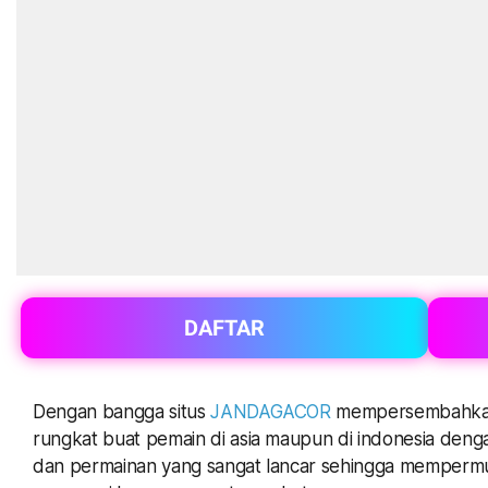
DAFTAR
Dengan bangga situs
JANDAGACOR
mempersembahkan
rungkat buat pemain di asia maupun di indonesia den
dan permainan yang sangat lancar sehingga memperm