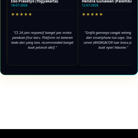
Eko Prasetyo (Yogyakarta)
Hendra Gunawan (Palemba
18-07-2026
12-07-2026
★★★★★
★★★★★
tis
"CS 24 jam responsif banget pas minta
"Grafik gamenya sangat enteng
 malam
panduan fitur baru. Platform ini beneran
dari smartphone tua saya. Stab
pet
beda dari yang lain, recommended banget
server JANDAGACOR luar biasa j
"
buat petaruh aktif."
buat nyari hiburan."