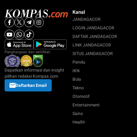
Kanal
JANDAGACOR
LOGIN JANDAGACOR
DAFTAR JANDAGACOR
LINK JANDAGACOR
Penghargaan dan sertifikat:
SITUS JANDAGACOR
Pemilu
Dapatkan informasi dan insight
IKN
pilihan redaksi Kompas.com
Bola
Daftarkan Email
Tekno
Otomotif
Entertainment
Sains
Health