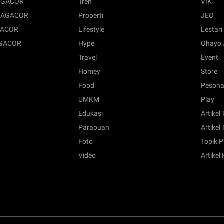
AGACOR
Tren
VIK
DAGACOR
Properti
JEO
GACOR
Lifestyle
Lestari
AGACOR
Hype
Ohayo 
Travel
Event
Homey
Store
Food
Pesona
UMKM
Play
Edukasi
Artikel
Parapuan
Artikel 
Foto
Topik P
Video
Artikel