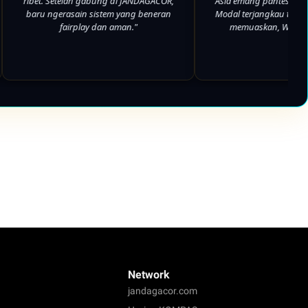
er
ribet. Setelah gabung di JANDAGACOR,
Asia emang pante
baru ngerasain sistem yang beneran
Modal terjangkau t
fairplay dan aman."
memuaskan, WD 
Network
jandagacor.com