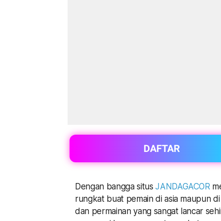
DAFTAR
Dengan bangga situs
JANDAGACOR
me
rungkat buat pemain di asia maupun d
dan permainan yang sangat lancar s