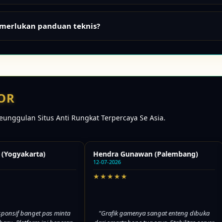
merlukan panduan teknis?
OR
unggulan Situs Anti Rungkat Terpercaya Se Asia.
tyo (Yogyakarta)
Hendra Gunawan (Palembang)
12-07-2026
★
★★★★★
m responsif banget pas minta
"Grafik gamenya sangat enteng dibuk