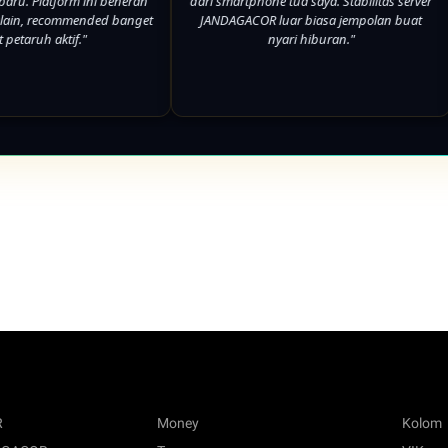
tur baru. Platform ini beneran
dari smartphone tua saya. Stabilitas serv
yang lain, recommended banget
JANDAGACOR luar biasa jempolan buat
buat petaruh aktif."
nyari hiburan."
R
Money
Kolom