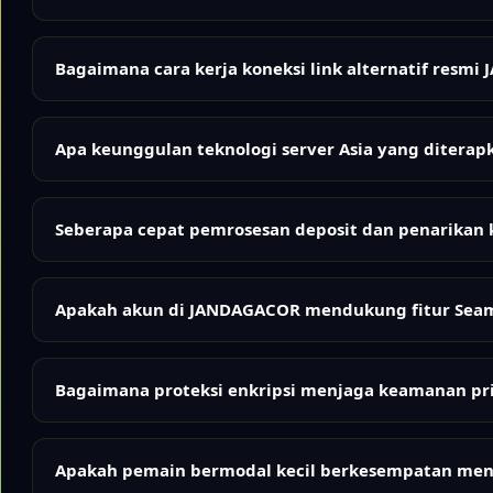
Bagaimana cara kerja koneksi link alternatif res
Apa keunggulan teknologi server Asia yang diterapk
Seberapa cepat pemrosesan deposit dan penarika
Apakah akun di JANDAGACOR mendukung fitur Seaml
Bagaimana proteksi enkripsi menjaga keamanan pr
Apakah pemain bermodal kecil berkesempatan men