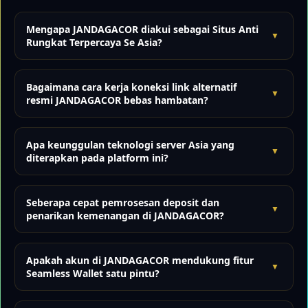
Mengapa JANDAGACOR diakui sebagai Situs Anti
▼
Rungkat Terpercaya Se Asia?
Bagaimana cara kerja koneksi link alternatif
▼
resmi JANDAGACOR bebas hambatan?
Apa keunggulan teknologi server Asia yang
▼
diterapkan pada platform ini?
Seberapa cepat pemrosesan deposit dan
▼
penarikan kemenangan di JANDAGACOR?
Apakah akun di JANDAGACOR mendukung fitur
▼
Seamless Wallet satu pintu?