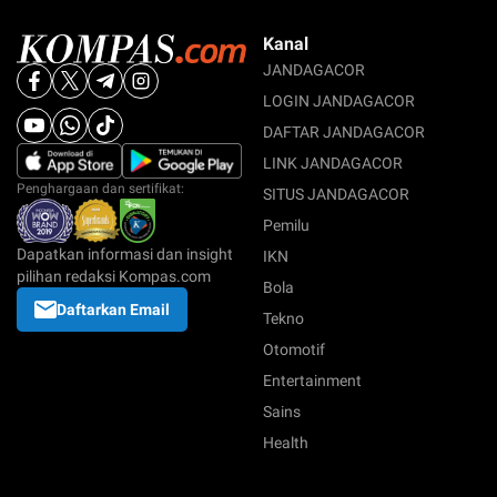
Kanal
JANDAGACOR
LOGIN JANDAGACOR
DAFTAR JANDAGACOR
LINK JANDAGACOR
Penghargaan dan sertifikat:
SITUS JANDAGACOR
Pemilu
Dapatkan informasi dan insight
IKN
pilihan redaksi Kompas.com
Bola
Daftarkan Email
Tekno
Otomotif
Entertainment
Sains
Health