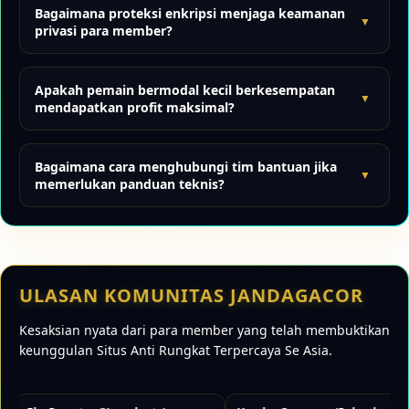
Bagaimana proteksi enkripsi menjaga keamanan
▼
privasi para member?
Apakah pemain bermodal kecil berkesempatan
▼
mendapatkan profit maksimal?
Bagaimana cara menghubungi tim bantuan jika
▼
memerlukan panduan teknis?
ULASAN KOMUNITAS JANDAGACOR
Kesaksian nyata dari para member yang telah membuktikan
keunggulan Situs Anti Rungkat Terpercaya Se Asia.