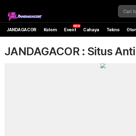
JANDAGACOR
Kolom
Event
Cahaya
Tekno
Oto
JANDAGACOR : Situs Anti 