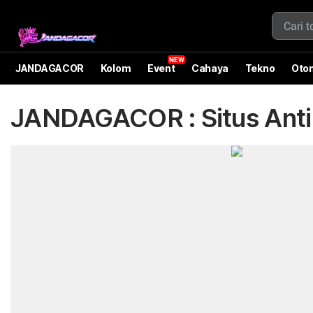
JANDAGACOR
Kolom
Event
Cahaya
Tekno
Oto
JANDAGACOR : Situs Anti 