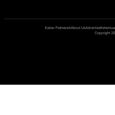
Kabar Palmerah
About Us
Advertise
Ketentu
Copyright 2