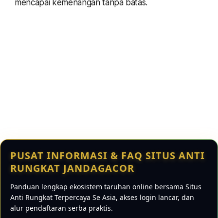
mencapai kemenangan tanpa batas.
PUSAT INFORMASI & FAQ SITUS ANTI
RUNGKAT JANDAGACOR
Panduan lengkap ekosistem taruhan online bersama Situs
Anti Rungkat Terpercaya Se Asia, akses login lancar, dan
alur pendaftaran serba praktis.