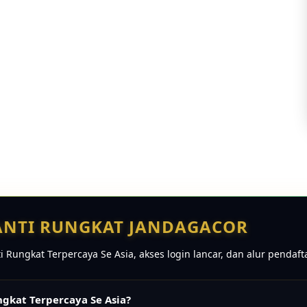
 ANTI RUNGKAT JANDAGACOR
Rungkat Terpercaya Se Asia, akses login lancar, dan alur pendafta
gkat Terpercaya Se Asia?