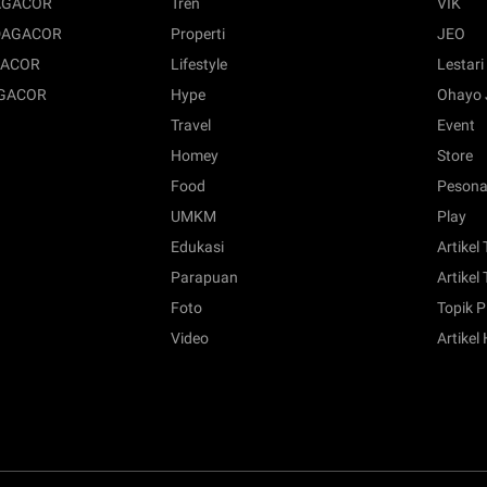
AGACOR
Tren
VIK
DAGACOR
Properti
JEO
GACOR
Lifestyle
Lestari
AGACOR
Hype
Ohayo 
Travel
Event
Homey
Store
Food
Pesona
UMKM
Play
Edukasi
Artikel
Parapuan
Artikel 
Foto
Topik P
Video
Artikel