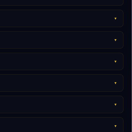
▼
▼
▼
▼
▼
▼