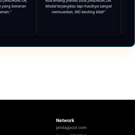
bung di JANDAGACOR,
Asia emang pantes buat JANDAGACOR.
istem yang beneran
Modal terjangkau tapi hasilnya sangat
 dan aman."
memuaskan, WD landing kilat!"
Network
jandagacor.com