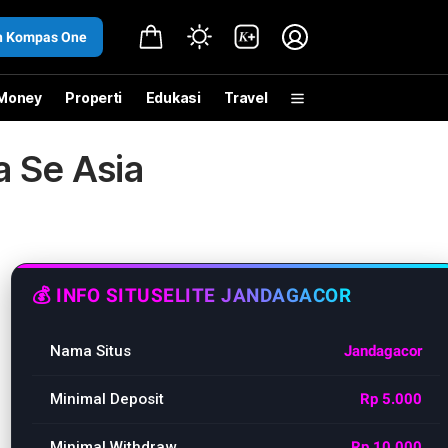
n Kompas One
Money
Properti
Edukasi
Travel
 Se Asia
💰 INFO SITUS
ELITE JANDAGACOR
Nama Situs
Jandagacor
Minimal Deposit
Rp 5.000
Minimal Withdraw
Rp 10.000