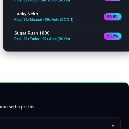
Pola: 50x Auto - 30x Turbo (DC On)
Lucky Neko
98.9%
Pola: 10x Manual - 30x Auto (DC Off)
Sugar Rush 1000
95.2%
Pola: 20x Turbo - 20x Auto (DC On)
ran serba praktis.
▼