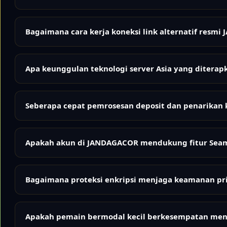
Bagaimana cara kerja koneksi link alternatif res
Apa keunggulan teknologi server Asia yang diterapk
Seberapa cepat pemrosesan deposit dan penarika
Apakah akun di JANDAGACOR mendukung fitur Seaml
Bagaimana proteksi enkripsi menjaga keamanan pr
Apakah pemain bermodal kecil berkesempatan men