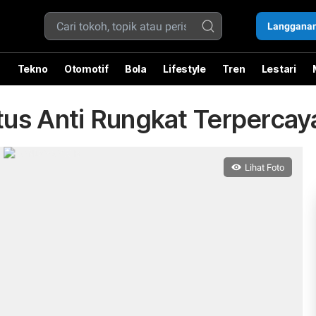
Langgana
a
Tekno
Otomotif
Bola
Lifestyle
Tren
Lestari
s Anti Rungkat Terpercaya
Lihat Foto