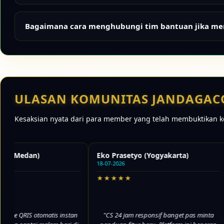
Bagaimana cara menghubungi tim bantuan jika me
ULASAN KOMUNITAS JANDAGAC
Kesaksian nyata dari para member yang telah membuktikan ke
Wijaya (Medan)
Eko Prasetyo (Yogyakarta)
18-07-2026
★
★★★★★
eposit pake QRIS otomatis instan
"CS 24 jam responsif banget pas mint