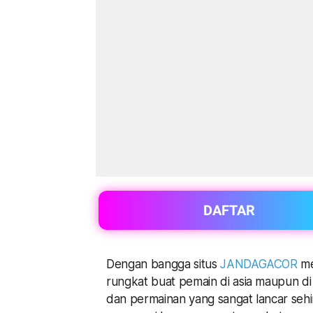
DAFTAR
Dengan bangga situs
JANDAGACOR
me
rungkat buat pemain di asia maupun d
dan permainan yang sangat lancar s