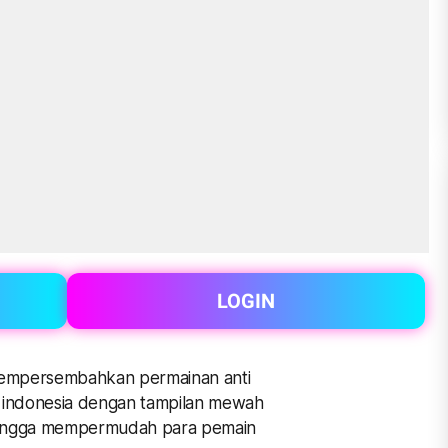
LOGIN
mpersembahkan permainan anti
i indonesia dengan tampilan mewah
ehingga mempermudah para pemain