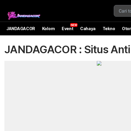
JANDAGACOR
Kolom
Event
Cahaya
Tekno
Oto
JANDAGACOR : Situs Anti 