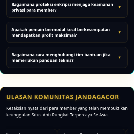
Bagaimana proteksi enkripsi menjaga keamanan
▼
privasi para member?
Apakah pemain bermodal kecil berkesempatan
▼
mendapatkan profit maksimal?
Bagaimana cara menghubungi tim bantuan jika
▼
memerlukan panduan teknis?
ULASAN KOMUNITAS JANDAGACOR
Kesaksian nyata dari para member yang telah membuktikan
keunggulan Situs Anti Rungkat Terpercaya Se Asia.