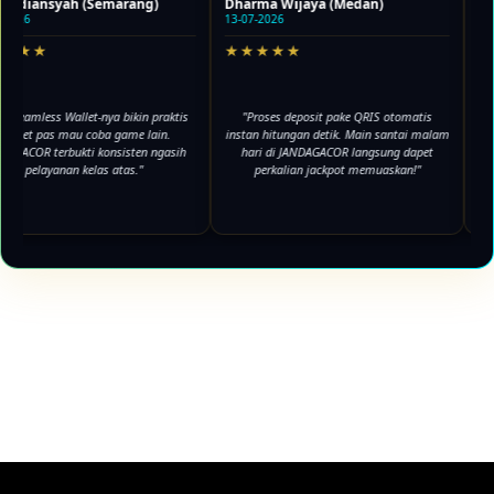
Fikri Ardiansyah (Semarang)
Dharma Wijaya (Medan)
7-07-2026
13-07-2026
★★★★★
★★★★★
"Fitur Seamless Wallet-nya bikin praktis
"Proses deposit pake QRIS otomatis
banget pas mau coba game lain.
instan hitungan detik. Main santai malam
JANDAGACOR terbukti konsisten ngasih
hari di JANDAGACOR langsung dapet
pelayanan kelas atas."
perkalian jackpot memuaskan!"