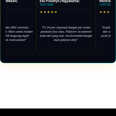
ijaya (Medan)
Eko Prasetyo (Yogyakarta)
Hendra
18-07-2026
12-07-20
★
★★★★★
★★★
deposit pake QRIS otomatis
"CS 24 jam responsif banget pas minta
"Grafik
ngan detik. Main santai malam
panduan fitur baru. Platform ini beneran
dari s
JANDAGACOR langsung dapet
beda dari yang lain, recommended banget
server 
ian jackpot memuaskan!"
buat petaruh aktif."