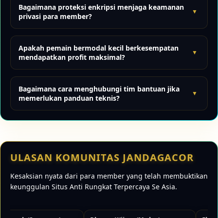
Bagaimana proteksi enkripsi menjaga keamanan
▼
privasi para member?
Apakah pemain bermodal kecil berkesempatan
▼
mendapatkan profit maksimal?
Bagaimana cara menghubungi tim bantuan jika
▼
memerlukan panduan teknis?
ULASAN KOMUNITAS JANDAGACOR
Kesaksian nyata dari para member yang telah membuktikan
keunggulan Situs Anti Rungkat Terpercaya Se Asia.