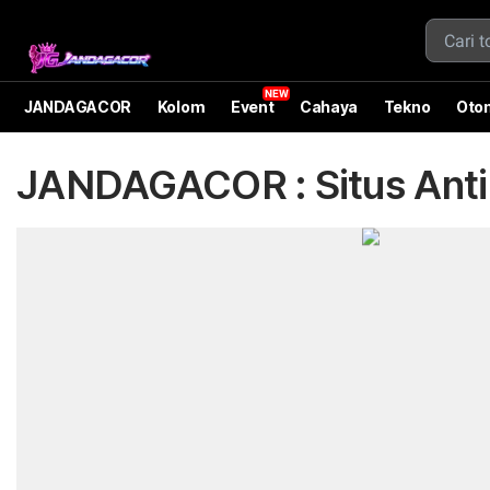
JANDAGACOR
Kolom
Event
Cahaya
Tekno
Oto
JANDAGACOR : Situs Anti 