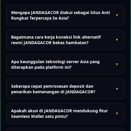
Mengapa JANDAGACOR diakui sebagai Situs Anti
▼
Rungkat Terpercaya Se Asia?
Bagaimana cara kerja koneksi link alternatif
▼
resmi JANDAGACOR bebas hambatan?
Apa keunggulan teknologi server Asia yang
▼
diterapkan pada platform ini?
Seberapa cepat pemrosesan deposit dan
▼
penarikan kemenangan di JANDAGACOR?
Apakah akun di JANDAGACOR mendukung fitur
▼
Seamless Wallet satu pintu?