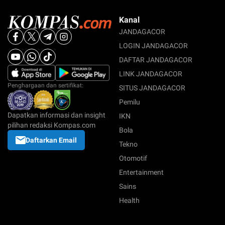
Kanal
JANDAGACOR
LOGIN JANDAGACOR
DAFTAR JANDAGACOR
LINK JANDAGACOR
Penghargaan dan sertifikat:
SITUS JANDAGACOR
Pemilu
Dapatkan informasi dan insight
IKN
pilihan redaksi Kompas.com
Bola
Daftarkan Email
Tekno
Otomotif
Entertainment
Sains
Health