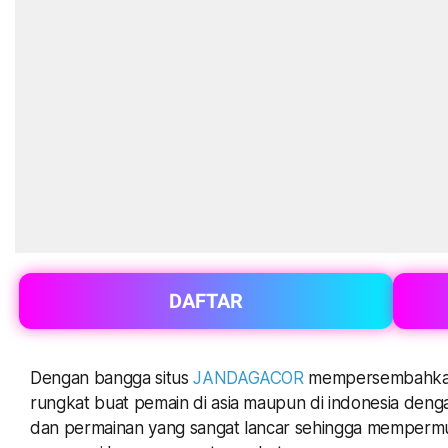
DAFTAR
Dengan bangga situs
JANDAGACOR
mempersembahkan
rungkat buat pemain di asia maupun di indonesia den
dan permainan yang sangat lancar sehingga memperm