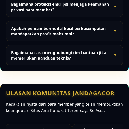
Bagaimana proteksi enkripsi menjaga keamanan
▼
privasi para member?
Apakah pemain bermodal kecil berkesempatan
▼
mendapatkan profit maksimal?
Bagaimana cara menghubungi tim bantuan jika
▼
memerlukan panduan teknis?
ULASAN KOMUNITAS JANDAGACOR
Kesaksian nyata dari para member yang telah membuktikan
keunggulan Situs Anti Rungkat Terpercaya Se Asia.