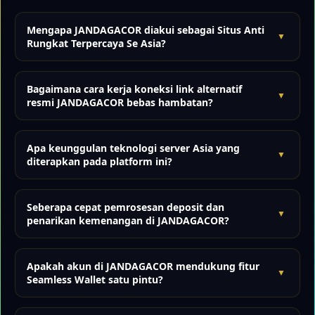
Mengapa JANDAGACOR diakui sebagai Situs Anti
▼
Rungkat Terpercaya Se Asia?
Bagaimana cara kerja koneksi link alternatif
▼
resmi JANDAGACOR bebas hambatan?
Apa keunggulan teknologi server Asia yang
▼
diterapkan pada platform ini?
Seberapa cepat pemrosesan deposit dan
▼
penarikan kemenangan di JANDAGACOR?
Apakah akun di JANDAGACOR mendukung fitur
▼
Seamless Wallet satu pintu?