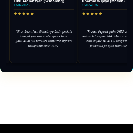
Fikri Ardiansyah (Semarang)
Dharma Wijaya (Medan)
17-07-2026
13-07-2026
★★★★★
★★★★★
OR selalu
"Fitur Seamless Wallet-nya bikin praktis
"Proses deposit pake QRIS
lihan
banget pas mau coba game lain.
instan hitungan detik. Main 
sentase
JANDAGACOR terbukti konsisten ngasih
hari di JANDAGACOR langsu
"
pelayanan kelas atas."
perkalian jackpot memua