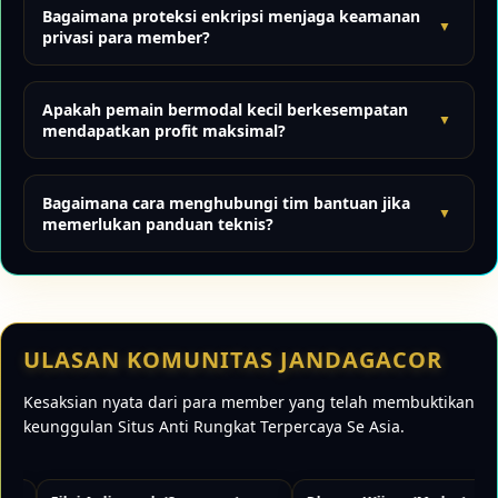
Bagaimana proteksi enkripsi menjaga keamanan
▼
privasi para member?
Apakah pemain bermodal kecil berkesempatan
▼
mendapatkan profit maksimal?
Bagaimana cara menghubungi tim bantuan jika
▼
memerlukan panduan teknis?
ULASAN KOMUNITAS JANDAGACOR
Kesaksian nyata dari para member yang telah membuktikan
keunggulan Situs Anti Rungkat Terpercaya Se Asia.