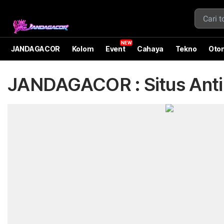
JANDAGACOR
Kolom
Event
Cahaya
Tekno
Oto
JANDAGACOR : Situs Anti 