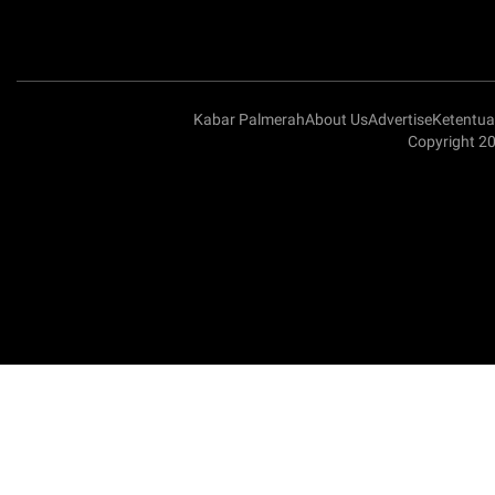
Kabar Palmerah
About Us
Advertise
Ketentu
Copyright 2