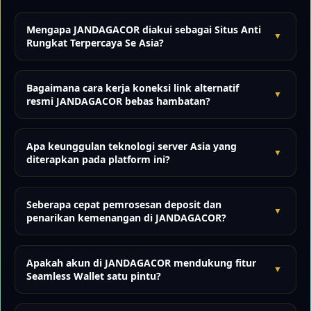
Mengapa JANDAGACOR diakui sebagai Situs Anti
▼
Rungkat Terpercaya Se Asia?
Bagaimana cara kerja koneksi link alternatif
▼
resmi JANDAGACOR bebas hambatan?
Apa keunggulan teknologi server Asia yang
▼
diterapkan pada platform ini?
Seberapa cepat pemrosesan deposit dan
▼
penarikan kemenangan di JANDAGACOR?
Apakah akun di JANDAGACOR mendukung fitur
▼
Seamless Wallet satu pintu?