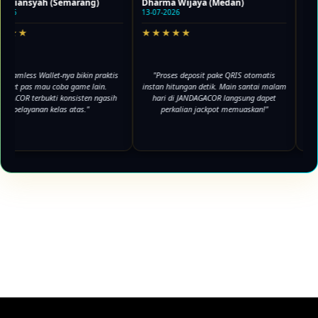
ikri Ardiansyah (Semarang)
Dharma Wijaya (Medan)
-07-2026
13-07-2026
★★★★★
★★★★★
"Fitur Seamless Wallet-nya bikin praktis
"Proses deposit pake QRIS otomatis
banget pas mau coba game lain.
instan hitungan detik. Main santai malam
JANDAGACOR terbukti konsisten ngasih
hari di JANDAGACOR langsung dapet
pelayanan kelas atas."
perkalian jackpot memuaskan!"