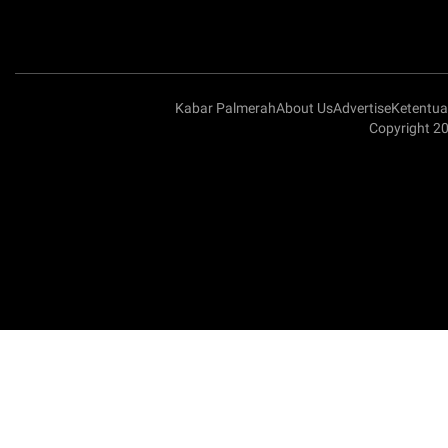
Kabar Palmerah
About Us
Advertise
Ketentu
Copyright 2