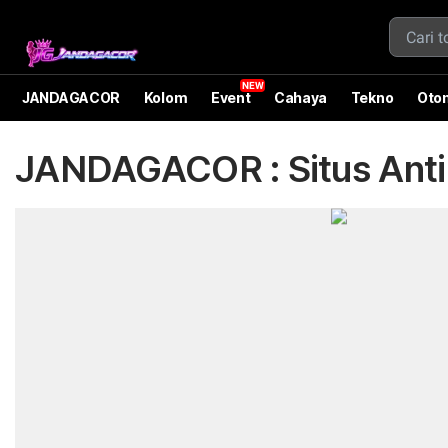
JANDAGACOR
Kolom
Event
Cahaya
Tekno
Oto
JANDAGACOR : Situs Anti 