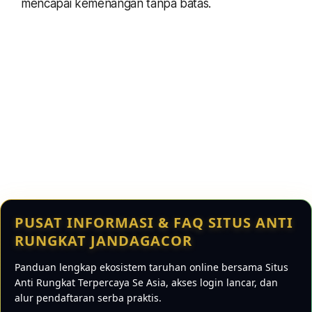
mencapai kemenangan tanpa batas.
PUSAT INFORMASI & FAQ SITUS ANTI
RUNGKAT JANDAGACOR
Panduan lengkap ekosistem taruhan online bersama Situs
Anti Rungkat Terpercaya Se Asia, akses login lancar, dan
alur pendaftaran serba praktis.