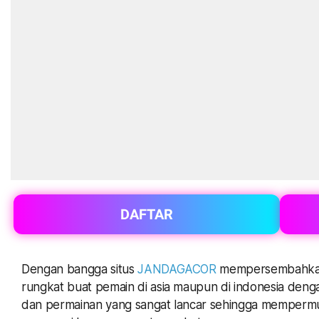
DAFTAR
Dengan bangga situs
JANDAGACOR
mempersembahkan
rungkat buat pemain di asia maupun di indonesia den
dan permainan yang sangat lancar sehingga memperm