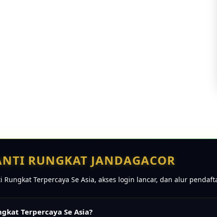
 ANTI RUNGKAT JANDAGACOR
Rungkat Terpercaya Se Asia, akses login lancar, dan alur pendafta
gkat Terpercaya Se Asia?