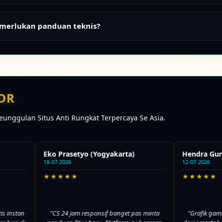
merlukan panduan teknis?
OR
unggulan Situs Anti Rungkat Terpercaya Se Asia.
)
Eko Prasetyo (Yogyakarta)
Hendr
18-07-2026
12-07-20
★★★★★
★★★
otomatis instan
"CS 24 jam responsif banget pas minta
"Grafi