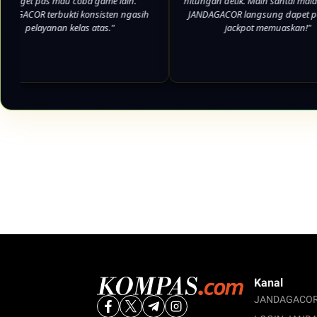
banget pas mau coba game lain.
hitungan detik. Main santa
JANDAGACOR terbukti konsisten ngasih
JANDAGACOR langsung dap
pelayanan kelas atas."
jackpot memuask
Kanal
JANDAGACO