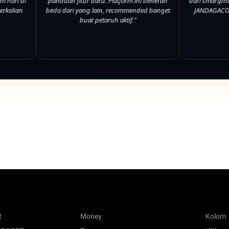
i malam hari di
panduan fitur baru. Platform ini beneran
dari sma
et perkalian
beda dari yang lain, recommended banget
JANDA
an!"
buat petaruh aktif."
R
Money
Kolom