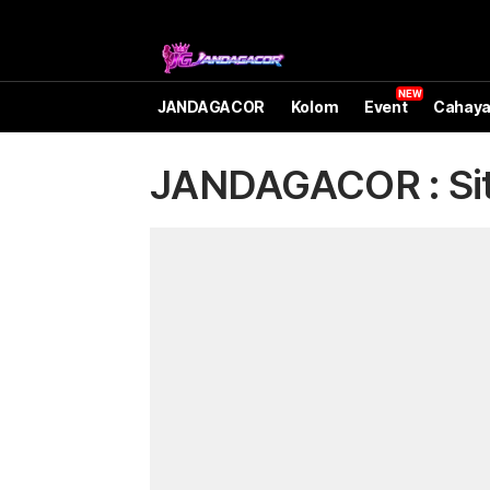
JANDAGACOR
Kolom
Event
Cahay
JANDAGACOR : Situ