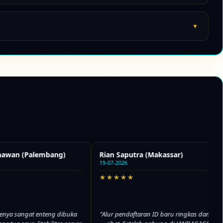
▼
a Gunawan (Palembang)
Rian Saputra (Makassar)
26
19-07-2026
★★
★★★★★
k gamenya sangat enteng dibuka
"Alur pendaftaran ID baru ringkas da