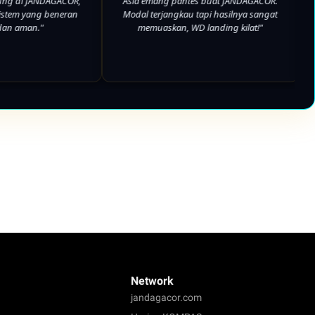
h gabung di JANDAGACOR,
Asia emang pantes buat JANDAGACOR.
in sistem yang beneran
Modal terjangkau tapi hasilnya sangat
play dan aman."
memuaskan, WD landing kilat!"
Network
jandagacor.com