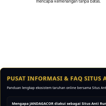
mencapai kemenangan tanpa batas.
PUSAT INFORMASI & FAQ SITUS
Panduan lengkap ekosistem taruhan online bersama Situs Anti 
Mengapa JANDAGACOR diakui sebagai Situs Anti Run