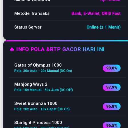
Metode Transaksi
Bank, E-Wallet, QRIS Fast
Status Server
Online (± 1 Menit)
🔥 INFO POLA &
RTP GACOR HARI INI
Gates of Olympus 1000
98.8%
Pola: 30x Auto - 20x Manual (DC On)
Mahjong Ways 2
97.9%
Pola: 10x Manual - 50x Auto (DC Off)
Sweet Bonanza 1000
96.8%
Pola: 20x Auto - 10x Cepat (DC On)
Starlight Princess 1000
96.5%