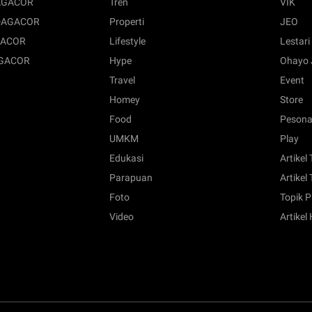
AGACOR
Tren
VIK
DAGACOR
Properti
JEO
GACOR
Lifestyle
Lestari
AGACOR
Hype
Ohayo 
Travel
Event
Homey
Store
Food
Pesona
UMKM
Play
Edukasi
Artikel
Parapuan
Artikel 
Foto
Topik P
Video
Artikel