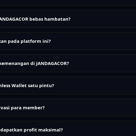
mi JANDAGACOR bebas hambatan?
an pada platform ini?
n kemenangan di JANDAGACOR?
ess Wallet satu pintu?
ivasi para member?
dapatkan profit maksimal?