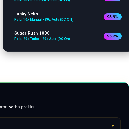
Pola: 50x Auto - 30x Turbo (DC On)
Lucky Neko
98.9%
Pola: 10x Manual - 30x Auto (DC Off)
Sugar Rush 1000
95.2%
Pola: 20x Turbo - 20x Auto (DC On)
ran serba praktis.
▼