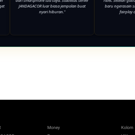
eneran
dari smartphone tua saya. Stabilitas server
ribet. Setela
 banget
JANDAGACOR luar biasa jempolan buat
baru ngerasa
nyari hiburan."
fair
R
Money
Kolom