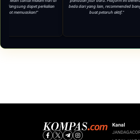
gan detik. Main santai malam hari di
panduan fitur baru. Platform ini b
AGACOR langsung dapet perkalian
beda dari yang lain, recommended
jackpot memuaskan!"
buat petaruh aktif."
Kanal
JANDAGACO