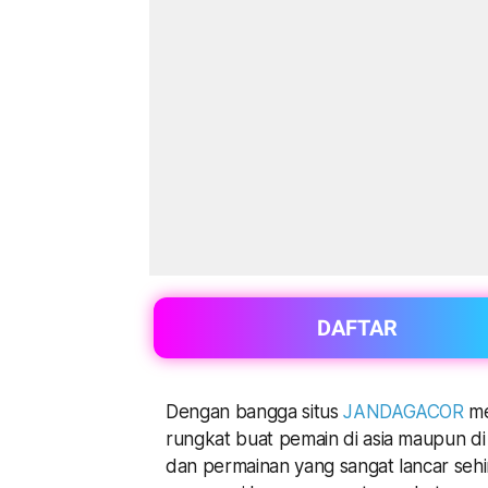
DAFTAR
Dengan bangga situs
JANDAGACOR
me
rungkat buat pemain di asia maupun d
dan permainan yang sangat lancar s