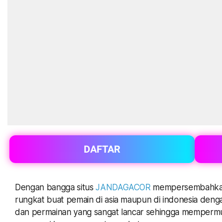
DAFTAR
Dengan bangga situs
JANDAGACOR
mempersembahkan
rungkat buat pemain di asia maupun di indonesia den
dan permainan yang sangat lancar sehingga memperm