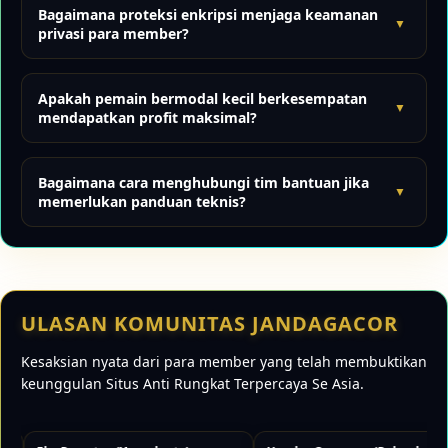
Bagaimana proteksi enkripsi menjaga keamanan
▼
privasi para member?
Apakah pemain bermodal kecil berkesempatan
▼
mendapatkan profit maksimal?
Bagaimana cara menghubungi tim bantuan jika
▼
memerlukan panduan teknis?
ULASAN KOMUNITAS JANDAGACOR
Kesaksian nyata dari para member yang telah membuktikan
keunggulan Situs Anti Rungkat Terpercaya Se Asia.