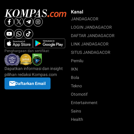
Kanal
JANDAGACOR
LOGIN JANDAGACOR
DAFTAR JANDAGACOR
LINK JANDAGACOR
Penghargaan dan sertifikat:
SITUS JANDAGACOR
Pemilu
Dapatkan informasi dan insight
IKN
pilihan redaksi Kompas.com
Bola
Daftarkan Email
Tekno
Otomotif
Entertainment
Sains
Health