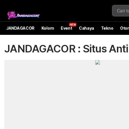
JANDAGACOR
Kolom
Event
Cahaya
Tekno
Oto
JANDAGACOR : Situs Anti 