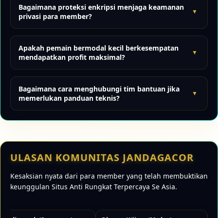
Bagaimana proteksi enkripsi menjaga keamanan
▼
privasi para member?
Apakah pemain bermodal kecil berkesempatan
▼
mendapatkan profit maksimal?
Bagaimana cara menghubungi tim bantuan jika
▼
memerlukan panduan teknis?
ULASAN KOMUNITAS JANDAGACOR
Kesaksian nyata dari para member yang telah membuktikan
keunggulan Situs Anti Rungkat Terpercaya Se Asia.