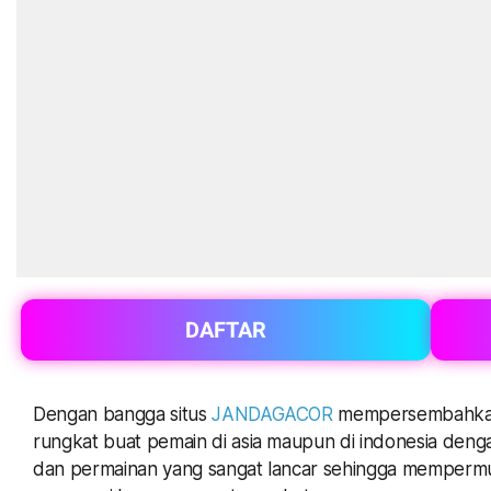
DAFTAR
Dengan bangga situs
JANDAGACOR
mempersembahkan
rungkat buat pemain di asia maupun di indonesia den
dan permainan yang sangat lancar sehingga memperm