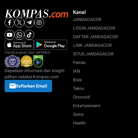
Kanal
JANDAGACOR
LOGIN JANDAGACOR
DAFTAR JANDAGACOR
LINK JANDAGACOR
Penghargaan dan sertifikat:
SITUS JANDAGACOR
Pemilu
Dapatkan informasi dan insight
IKN
pilihan redaksi Kompas.com
Bola
Daftarkan Email
Tekno
Otomotif
Entertainment
Sains
Health