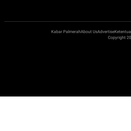
Kabar Palmerah
About Us
Advertise
Ketentu
Copyright 2