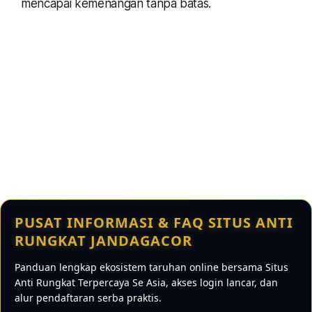
mencapai kemenangan tanpa batas.
PUSAT INFORMASI & FAQ SITUS ANTI
RUNGKAT JANDAGACOR
Panduan lengkap ekosistem taruhan online bersama Situs
Anti Rungkat Terpercaya Se Asia, akses login lancar, dan
alur pendaftaran serba praktis.