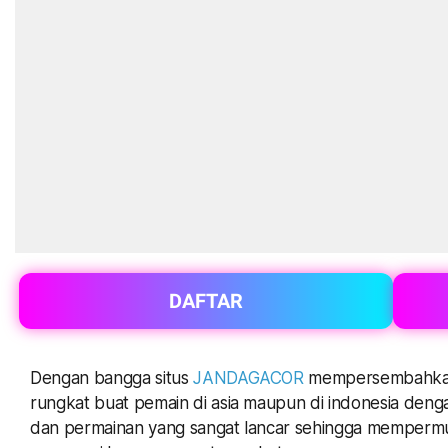
DAFTAR
Dengan bangga situs
JANDAGACOR
mempersembahkan
rungkat buat pemain di asia maupun di indonesia den
dan permainan yang sangat lancar sehingga memperm