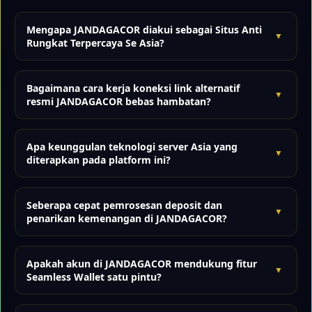
Mengapa JANDAGACOR diakui sebagai Situs Anti
▼
Rungkat Terpercaya Se Asia?
Bagaimana cara kerja koneksi link alternatif
▼
resmi JANDAGACOR bebas hambatan?
Apa keunggulan teknologi server Asia yang
▼
diterapkan pada platform ini?
Seberapa cepat pemrosesan deposit dan
▼
penarikan kemenangan di JANDAGACOR?
Apakah akun di JANDAGACOR mendukung fitur
▼
Seamless Wallet satu pintu?