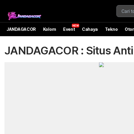
JANDAGACOR
Kolom
Event
Cahaya
Tekno
Oto
JANDAGACOR : Situs Anti 