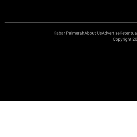
Kabar Palmerah
About Us
Advertise
Ketentu
Copyright 2