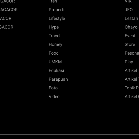
AGACOR
Tren
VIK
DAGACOR
Properti
JEO
GACOR
Lifestyle
Lestari
AGACOR
Hype
Ohayo 
Travel
Event
Homey
Store
Food
Pesona
UMKM
Play
Edukasi
Artikel
Parapuan
Artikel 
Foto
Topik P
Video
Artikel