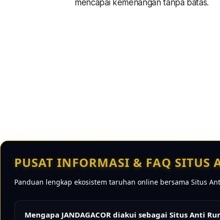
mencapai kemenangan tanpa batas.
PUSAT INFORMASI & FAQ SITUS
Panduan lengkap ekosistem taruhan online bersama Situs Anti 
Mengapa JANDAGACOR diakui sebagai Situs Anti Run