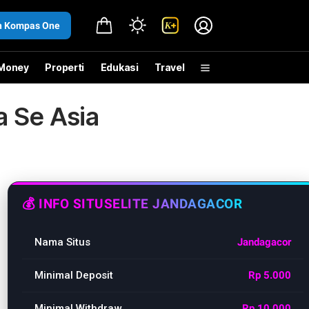
n Kompas One
Money
Properti
Edukasi
Travel
 Se Asia
💰 INFO SITUS
ELITE JANDAGACOR
Nama Situs
Jandagacor
Minimal Deposit
Rp 5.000
Minimal Withdraw
Rp 10.000