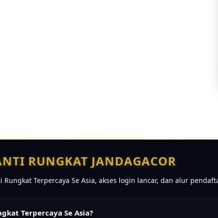
 ANTI RUNGKAT JANDAGACOR
Rungkat Terpercaya Se Asia, akses login lancar, dan alur pendafta
gkat Terpercaya Se Asia?