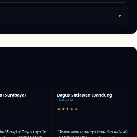
▼
dana (Surabaya)
Bagus Setiawan (Bandung)
16-07-2026
★
★★★★★
itus Anti Rungkat Terpercaya Se
"Sistem keamanannya jempolan abis. Ma