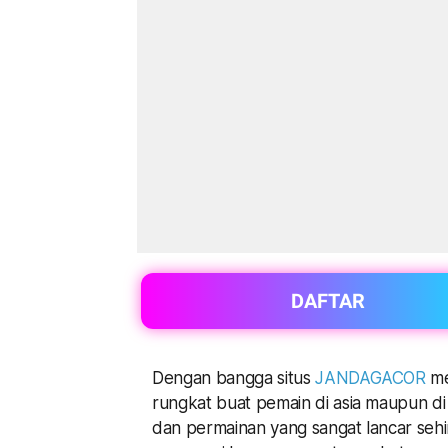
DAFTAR
Dengan bangga situs
JANDAGACOR
me
rungkat buat pemain di asia maupun d
dan permainan yang sangat lancar s