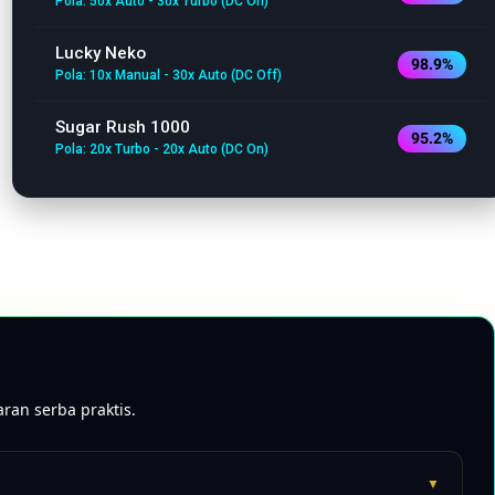
Pola: 50x Auto - 30x Turbo (DC On)
Lucky Neko
98.9%
Pola: 10x Manual - 30x Auto (DC Off)
Sugar Rush 1000
95.2%
Pola: 20x Turbo - 20x Auto (DC On)
ran serba praktis.
▼