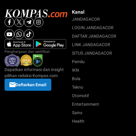
Kanal
JANDAGACOR
LOGIN JANDAGACOR
DAFTAR JANDAGACOR
LINK JANDAGACOR
Penghargaan dan sertifikat:
SITUS JANDAGACOR
Pemilu
Dapatkan informasi dan insight
IKN
pilihan redaksi Kompas.com
Bola
Daftarkan Email
Tekno
Otomotif
Entertainment
Sains
Health