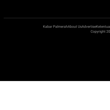
Kabar Palmerah
About Us
Advertise
Ketentu
Copyright 2