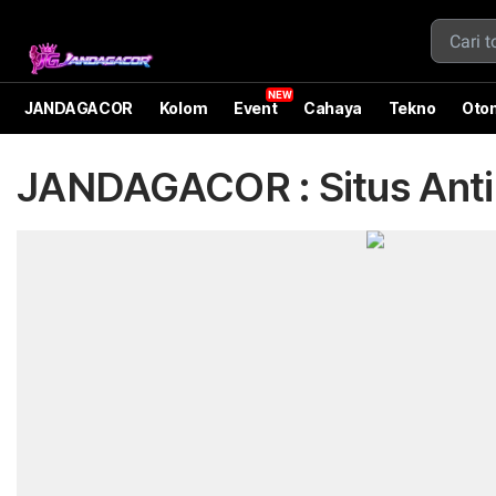
JANDAGACOR
Kolom
Event
Cahaya
Tekno
Oto
JANDAGACOR : Situs Anti 