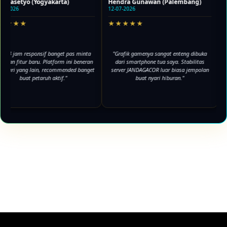
Eko Prasetyo (Yogyakarta)
Hendra Gunawan (Palembang)
18-07-2026
12-07-2026
★★★★★
★★★★★
"CS 24 jam responsif banget pas minta
"Grafik gamenya sangat enteng dibuka
panduan fitur baru. Platform ini beneran
dari smartphone tua saya. Stabilitas
beda dari yang lain, recommended banget
server JANDAGACOR luar biasa jempolan
buat petaruh aktif."
buat nyari hiburan."