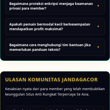
Bagaimana proteksi enkripsi menjaga keamanan
▼
privasi para member?
Apakah pemain bermodal kecil berkesempatan
▼
mendapatkan profit maksimal?
Bagaimana cara menghubungi tim bantuan jika
▼
memerlukan panduan teknis?
ULASAN KOMUNITAS JANDAGACOR
Kesaksian nyata dari para member yang telah membuktikan
keunggulan Situs Anti Rungkat Terpercaya Se Asia.