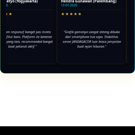
ko Prasetyo (Yogyakarta)
Hendra Gunawan (Palembang)
8-07-2026
12-07-2026
★★★★★
★★★★★
"CS 24 jam responsif banget pas minta
"Grafik gamenya sangat enteng dibuka
panduan fitur baru. Platform ini beneran
dari smartphone tua saya. Stabilitas
eda dari yang lain, recommended banget
server JANDAGACOR luar biasa jempolan
buat petaruh aktif."
buat nyari hiburan."