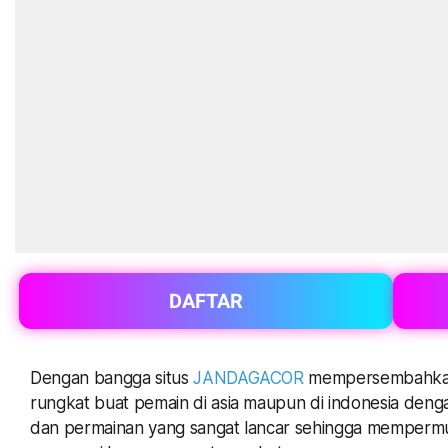
DAFTAR
Dengan bangga situs
JANDAGACOR
mempersembahkan
rungkat buat pemain di asia maupun di indonesia den
dan permainan yang sangat lancar sehingga memperm