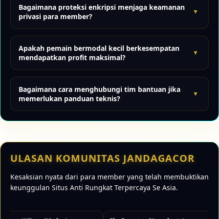
Bagaimana proteksi enkripsi menjaga keamanan
▼
privasi para member?
Apakah pemain bermodal kecil berkesempatan
▼
mendapatkan profit maksimal?
Bagaimana cara menghubungi tim bantuan jika
▼
memerlukan panduan teknis?
ULASAN KOMUNITAS JANDAGACOR
Kesaksian nyata dari para member yang telah membuktikan
keunggulan Situs Anti Rungkat Terpercaya Se Asia.