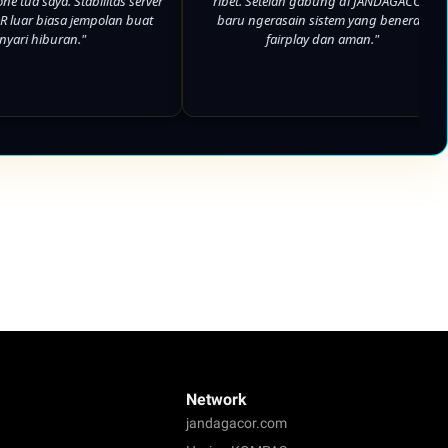
rtphone tua saya. Stabilitas server
ribet. Setelah gabung di JANDAGAC
ACOR luar biasa jempolan buat
baru ngerasain sistem yang bener
nyari hiburan."
fairplay dan aman."
Network
jandagacor.com