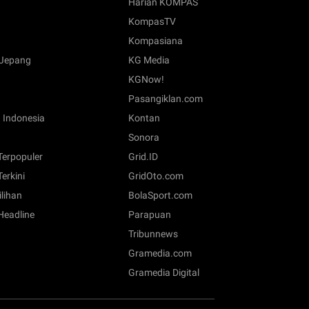
Harian KOMPAS
KompasTV
Kompasiana
Jepang
KG Media
KGNow!
Pasangiklan.com
 Indonesia
Kontan
Sonora
 Terpopuler
Grid.ID
Terkini
GridOto.com
ilihan
BolaSport.com
 Headline
Parapuan
Tribunnews
Gramedia.com
Gramedia Digital