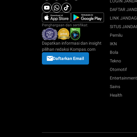
LOGIN JAND
DAFTAR JAN
LINK JANDA
Penghargaan dan sertifikat:
SITUS JAND
Pemilu
Dapatkan informasi dan insight
IKN
pilihan redaksi Kompas.com
Bola
Daftarkan Email
Tekno
Otomotif
Entertainment
Sains
Health