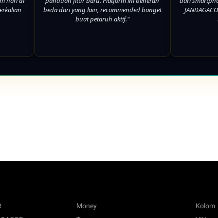
 malam hari di
panduan fitur baru. Platform ini beneran
dari sma
et perkalian
beda dari yang lain, recommended banget
JANDAG
an!"
buat petaruh aktif."
R
Money
Kolom