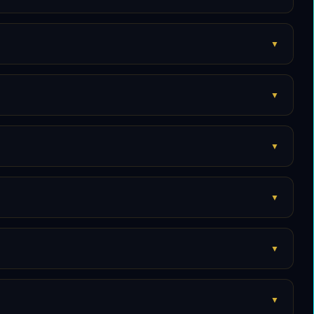
▼
▼
▼
▼
▼
▼