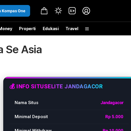
n Kompas One
Money
Properti
Edukasi
Travel
 Se Asia
💰 INFO SITUS
ELITE JANDAGACOR
Nama Situs
Jandagacor
Minimal Deposit
Rp 5.000
Minimal Withdraw
Rp 10.000