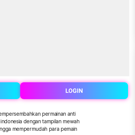
LOGIN
mpersembahkan permainan anti
i indonesia dengan tampilan mewah
ehingga mempermudah para pemain