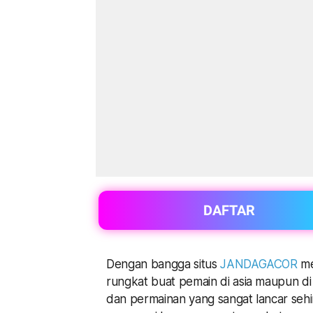
DAFTAR
Dengan bangga situs
JANDAGACOR
me
rungkat buat pemain di asia maupun d
dan permainan yang sangat lancar s