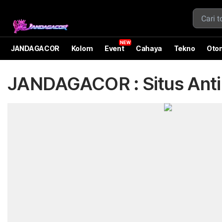
JANDAGACOR
Kolom
Event
Cahaya
Tekno
Oto
JANDAGACOR : Situs Anti 