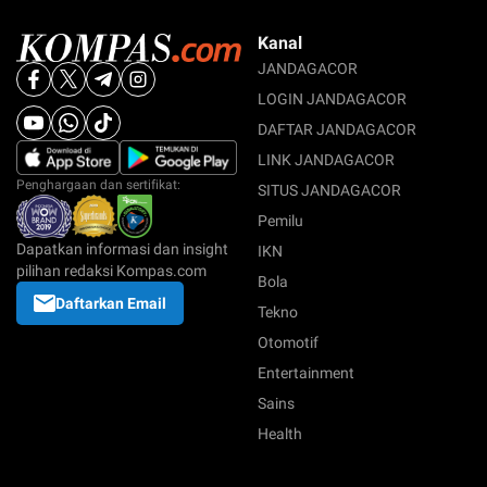
Kanal
JANDAGACOR
LOGIN JANDAGACOR
DAFTAR JANDAGACOR
LINK JANDAGACOR
Penghargaan dan sertifikat:
SITUS JANDAGACOR
Pemilu
Dapatkan informasi dan insight
IKN
pilihan redaksi Kompas.com
Bola
Daftarkan Email
Tekno
Otomotif
Entertainment
Sains
Health