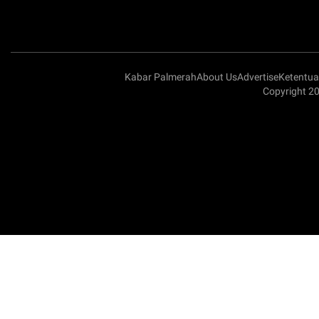
Kabar Palmerah
About Us
Advertise
Ketentu
Copyright 2