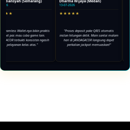
Fikri Ardiansyah (Semarang)
Dharma Wijaya (Medan)
17-07-2026
13-07-2026
★★★★★
★★★★★
"Fitur Seamless Wallet-nya bikin praktis
"Proses deposit pake QRIS otomatis
banget pas mau coba game lain.
instan hitungan detik. Main santai malam
JANDAGACOR terbukti konsisten ngasih
hari di JANDAGACOR langsung dapet
pelayanan kelas atas."
perkalian jackpot memuaskan!"