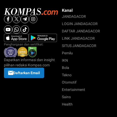
Kanal
JANDAGACOR
LOGIN JANDAGACOR
DAFTAR JANDAGACOR
LINK JANDAGACOR
Penghargaan dan sertifikat:
SITUS JANDAGACOR
Pemilu
Dapatkan informasi dan insight
IKN
pilihan redaksi Kompas.com
Bola
Daftarkan Email
Tekno
Otomotif
Entertainment
Sains
Health