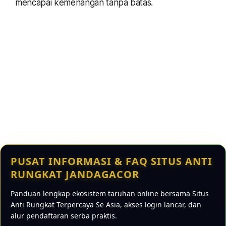
mencapai kemenangan tanpa batas.
PUSAT INFORMASI & FAQ SITUS ANTI
RUNGKAT JANDAGACOR
Panduan lengkap ekosistem taruhan online bersama Situs
Anti Rungkat Terpercaya Se Asia, akses login lancar, dan
alur pendaftaran serba praktis.