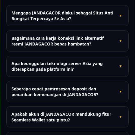
Mengapa JANDAGACOR diakui sebagai Situs Anti
▼
Rungkat Terpercaya Se Asia?
Bagaimana cara kerja koneksi link alternatif
▼
resmi JANDAGACOR bebas hambatan?
Apa keunggulan teknologi server Asia yang
▼
diterapkan pada platform ini?
Seberapa cepat pemrosesan deposit dan
▼
penarikan kemenangan di JANDAGACOR?
Apakah akun di JANDAGACOR mendukung fitur
▼
Seamless Wallet satu pintu?