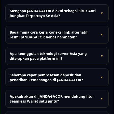
Mengapa JANDAGACOR diakui sebagai Situs Anti
▼
Rungkat Terpercaya Se Asia?
Bagaimana cara kerja koneksi link alternatif
▼
resmi JANDAGACOR bebas hambatan?
Apa keunggulan teknologi server Asia yang
▼
diterapkan pada platform ini?
Seberapa cepat pemrosesan deposit dan
▼
penarikan kemenangan di JANDAGACOR?
Apakah akun di JANDAGACOR mendukung fitur
▼
Seamless Wallet satu pintu?