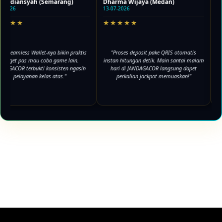
Fikri Ardiansyah (Semarang)
Dharma Wijaya (Medan)
17-07-2026
13-07-2026
★★★★★
★★★★★
"Fitur Seamless Wallet-nya bikin praktis
"Proses deposit pake QRIS otomatis
banget pas mau coba game lain.
instan hitungan detik. Main santai malam
JANDAGACOR terbukti konsisten ngasih
hari di JANDAGACOR langsung dapet
pelayanan kelas atas."
perkalian jackpot memuaskan!"