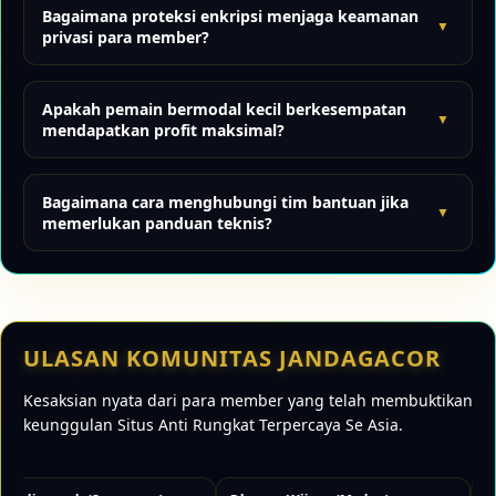
Bagaimana proteksi enkripsi menjaga keamanan
▼
privasi para member?
Apakah pemain bermodal kecil berkesempatan
▼
mendapatkan profit maksimal?
Bagaimana cara menghubungi tim bantuan jika
▼
memerlukan panduan teknis?
ULASAN KOMUNITAS JANDAGACOR
Kesaksian nyata dari para member yang telah membuktikan
keunggulan Situs Anti Rungkat Terpercaya Se Asia.