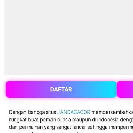
DAFTAR
Dengan bangga situs
JANDAGACOR
mempersembahkan
rungkat buat pemain di asia maupun di indonesia den
dan permainan yang sangat lancar sehingga memperm