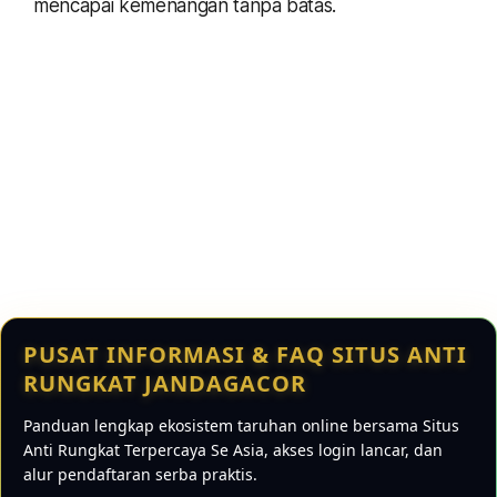
mencapai kemenangan tanpa batas.
PUSAT INFORMASI & FAQ SITUS ANTI
RUNGKAT JANDAGACOR
Panduan lengkap ekosistem taruhan online bersama Situs
Anti Rungkat Terpercaya Se Asia, akses login lancar, dan
alur pendaftaran serba praktis.