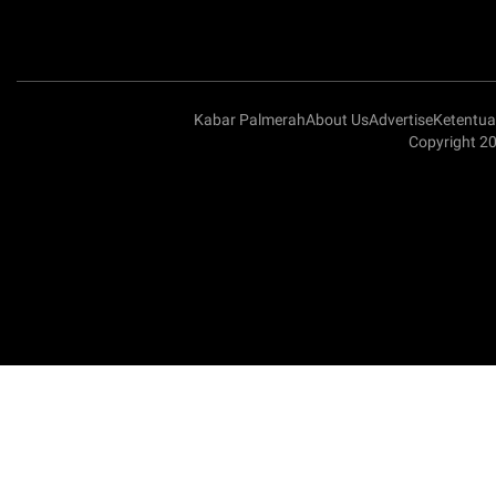
Kabar Palmerah
About Us
Advertise
Ketentu
Copyright 2