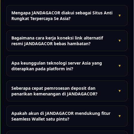
Mengapa JANDAGACOR diakui sebagai Situs Anti
▼
Rungkat Terpercaya Se Asia?
Bagaimana cara kerja koneksi link alternatif
▼
resmi JANDAGACOR bebas hambatan?
Apa keunggulan teknologi server Asia yang
▼
diterapkan pada platform ini?
Seberapa cepat pemrosesan deposit dan
▼
penarikan kemenangan di JANDAGACOR?
Apakah akun di JANDAGACOR mendukung fitur
▼
Seamless Wallet satu pintu?