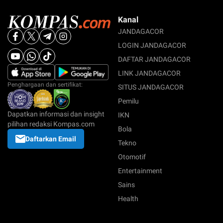
Kanal
JANDAGACOR
LOGIN JANDAGACOR
DAFTAR JANDAGACOR
LINK JANDAGACOR
Penghargaan dan sertifikat:
SITUS JANDAGACOR
Pemilu
Dapatkan informasi dan insight
IKN
pilihan redaksi Kompas.com
Bola
Daftarkan Email
Tekno
Otomotif
Entertainment
Sains
Health