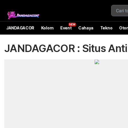
JANDAGACOR
Kolom
Event
Cahaya
Tekno
Oto
JANDAGACOR : Situs Anti 