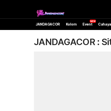
JANDAGACOR
Kolom
Event
Cahay
JANDAGACOR : Situ