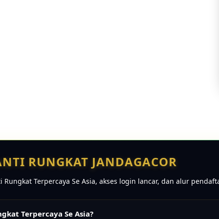
 ANTI RUNGKAT JANDAGACOR
Rungkat Terpercaya Se Asia, akses login lancar, dan alur pendafta
gkat Terpercaya Se Asia?