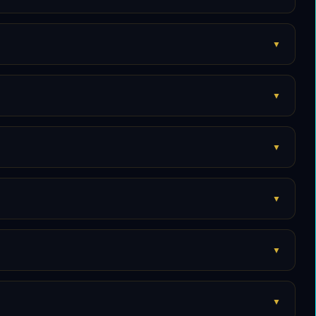
▼
▼
▼
▼
▼
▼