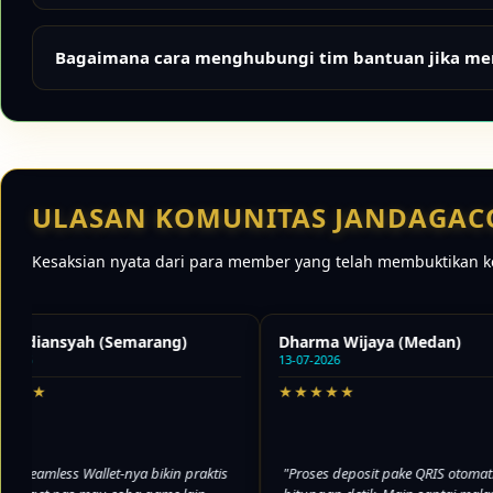
Bagaimana cara menghubungi tim bantuan jika me
ULASAN KOMUNITAS JANDAGAC
Kesaksian nyata dari para member yang telah membuktikan ke
Fikri Ardiansyah (Semarang)
Dharma Wijaya (Medan)
17-07-2026
13-07-2026
★★★★★
★★★★★
"Fitur Seamless Wallet-nya bikin praktis
"Proses deposit pake QRIS ot