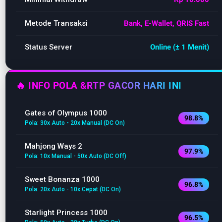
Metode Transaksi
Bank, E-Wallet, QRIS Fast
Status Server
Online (± 1 Menit)
🔥 INFO POLA &
RTP GACOR HARI INI
Gates of Olympus 1000
98.8%
Pola: 30x Auto - 20x Manual (DC On)
Mahjong Ways 2
97.9%
Pola: 10x Manual - 50x Auto (DC Off)
Sweet Bonanza 1000
96.8%
Pola: 20x Auto - 10x Cepat (DC On)
Starlight Princess 1000
96.5%