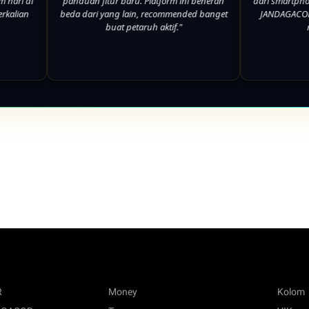
malam hari di
panduan fitur baru. Platform ini beneran
dari smar
t perkalian
beda dari yang lain, recommended banget
JANDAG
n!"
buat petaruh aktif."
R
Money
Kolom