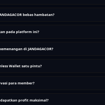
mi JANDAGACOR bebas hambatan?
an pada platform ini?
n kemenangan di JANDAGACOR?
ess Wallet satu pintu?
ivasi para member?
dapatkan profit maksimal?