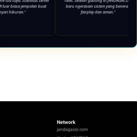
tphone tua saya. Stabilitas server
ribet. Setelah gabung di JANDAGACO
ACOR luar biasa jempolan buat
baru ngerasain sistem yang benera
nyari hiburan."
fairplay dan aman."
Network
jandagacor.com