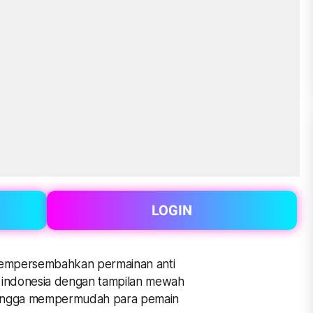
LOGIN
mpersembahkan permainan anti
i indonesia dengan tampilan mewah
ehingga mempermudah para pemain