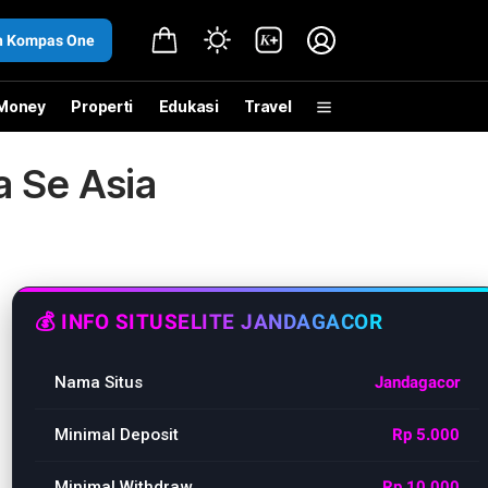
n Kompas One
Money
Properti
Edukasi
Travel
 Se Asia
💰 INFO SITUS
ELITE JANDAGACOR
Nama Situs
Jandagacor
Minimal Deposit
Rp 5.000
Minimal Withdraw
Rp 10.000