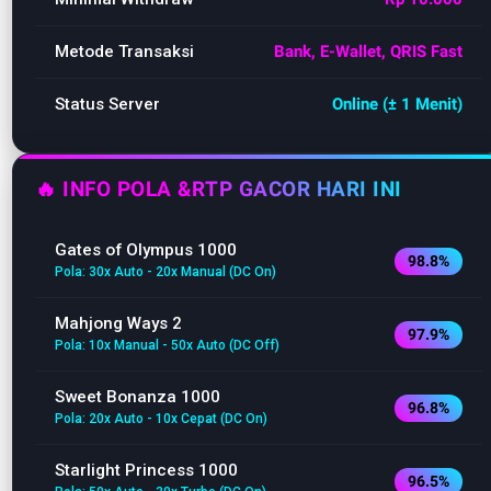
Metode Transaksi
Bank, E-Wallet, QRIS Fast
Status Server
Online (± 1 Menit)
🔥 INFO POLA &
RTP GACOR HARI INI
Gates of Olympus 1000
98.8%
Pola: 30x Auto - 20x Manual (DC On)
Mahjong Ways 2
97.9%
Pola: 10x Manual - 50x Auto (DC Off)
Sweet Bonanza 1000
96.8%
Pola: 20x Auto - 10x Cepat (DC On)
Starlight Princess 1000
96.5%