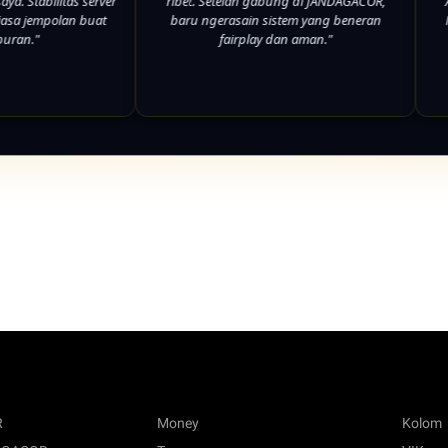
ua saya. Stabilitas server
ribet. Setelah gabung di JANDAGACOR,
r biasa jempolan buat
baru ngerasain sistem yang beneran
ri hiburan."
fairplay dan aman."
R
Money
Kolom