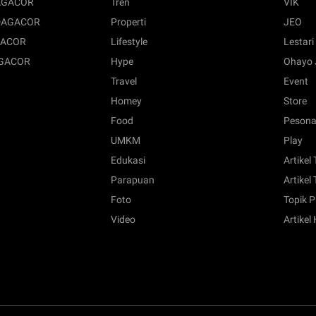
AGACOR
Tren
VIK
DAGACOR
Properti
JEO
GACOR
Lifestyle
Lestari
AGACOR
Hype
Ohayo 
Travel
Event
Homey
Store
Food
Pesona
UMKM
Play
Edukasi
Artikel
Parapuan
Artikel 
Foto
Topik P
Video
Artikel