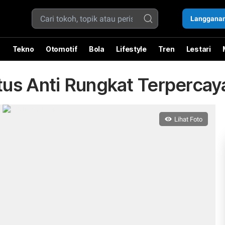
Langgana
a
Tekno
Otomotif
Bola
Lifestyle
Tren
Lestari
s Anti Rungkat Terpercaya
Lihat Foto