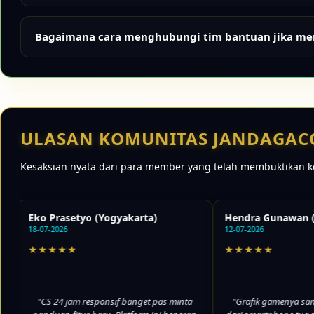
Bagaimana cara menghubungi tim bantuan jika me
ULASAN KOMUNITAS JANDAGAC
Kesaksian nyata dari para member yang telah membuktikan ke
Eko Prasetyo (Yogyakarta)
Hendra Gunaw
18-07-2026
12-07-2026
★★★★★
★★★★★
nstan
"CS 24 jam responsif banget pas minta
"Grafik gameny