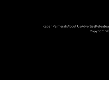
Kabar Palmerah
About Us
Advertise
Ketentu
Copyright 2