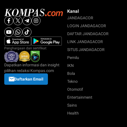
Kanal
JANDAGACOR
LOGIN JANDAGACOR
DAFTAR JANDAGACOR
LINK JANDAGACOR
Penghargaan dan sertifikat:
SITUS JANDAGACOR
Pemilu
Dapatkan informasi dan insight
IKN
pilihan redaksi Kompas.com
Bola
Daftarkan Email
Tekno
Otomotif
Entertainment
Sains
Health