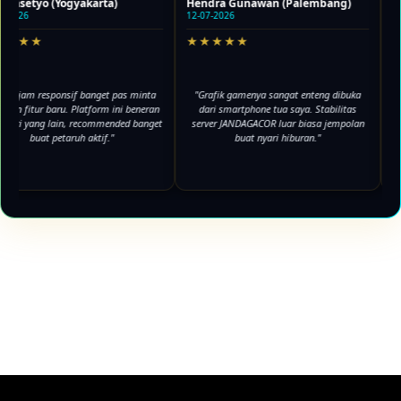
Eko Prasetyo (Yogyakarta)
Hendra Gunawan (Palembang)
18-07-2026
12-07-2026
★★★★★
★★★★★
"CS 24 jam responsif banget pas minta
"Grafik gamenya sangat enteng dibuka
panduan fitur baru. Platform ini beneran
dari smartphone tua saya. Stabilitas
beda dari yang lain, recommended banget
server JANDAGACOR luar biasa jempolan
buat petaruh aktif."
buat nyari hiburan."