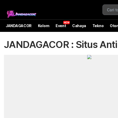
JANDAGACOR
Kolom
Event
Cahaya
Tekno
Oto
JANDAGACOR : Situs Anti 