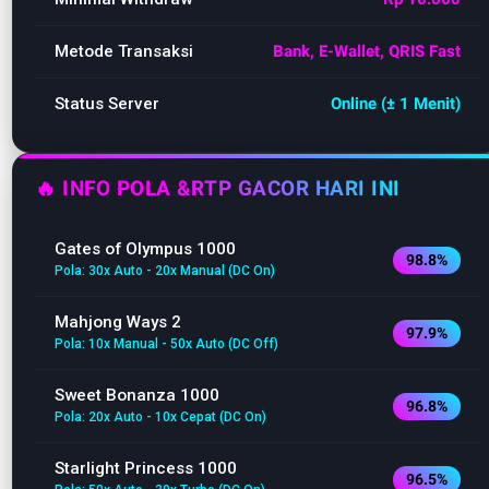
Metode Transaksi
Bank, E-Wallet, QRIS Fast
Status Server
Online (± 1 Menit)
🔥 INFO POLA &
RTP GACOR HARI INI
Gates of Olympus 1000
98.8%
Pola: 30x Auto - 20x Manual (DC On)
Mahjong Ways 2
97.9%
Pola: 10x Manual - 50x Auto (DC Off)
Sweet Bonanza 1000
96.8%
Pola: 20x Auto - 10x Cepat (DC On)
Starlight Princess 1000
96.5%