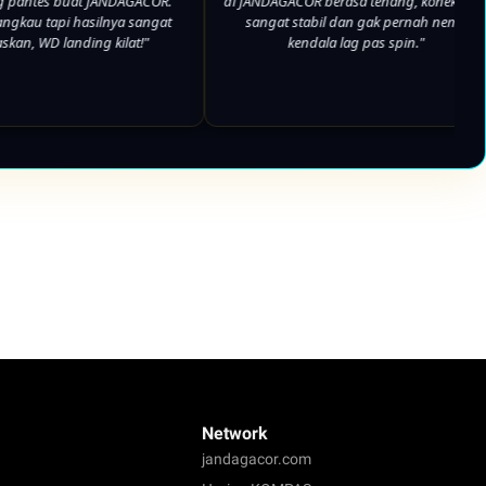
emang pantes buat JANDAGACOR.
di JANDAGACOR berasa tenang, konek
 terjangkau tapi hasilnya sangat
sangat stabil dan gak pernah ne
muaskan, WD landing kilat!"
kendala lag pas spin."
Network
jandagacor.com