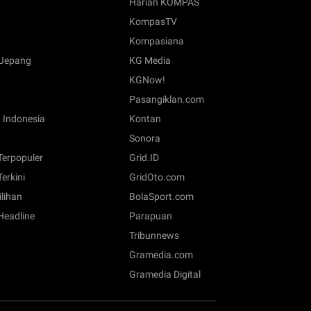
Harian KOMPAS
KompasTV
Kompasiana
Jepang
KG Media
KGNow!
Pasangiklan.com
 Indonesia
Kontan
Sonora
 Terpopuler
Grid.ID
Terkini
GridOto.com
ilihan
BolaSport.com
 Headline
Parapuan
Tribunnews
Gramedia.com
Gramedia Digital