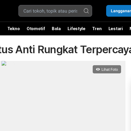
Langgana
a
Tekno
Otomotif
Bola
Lifestyle
Tren
Lestari
s Anti Rungkat Terpercaya
Lihat Foto