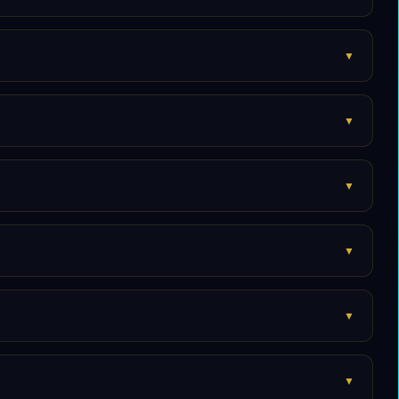
▼
▼
▼
▼
▼
▼