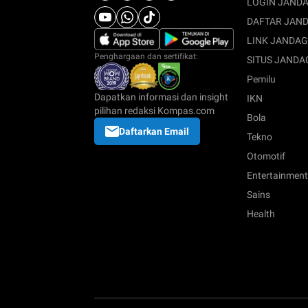
LOGIN JAND
DAFTAR JAN
LINK JANDA
Penghargaan dan sertifikat:
SITUS JAND
Pemilu
Dapatkan informasi dan insight
IKN
pilihan redaksi Kompas.com
Bola
Daftarkan Email
Tekno
Otomotif
Entertainment
Sains
Health