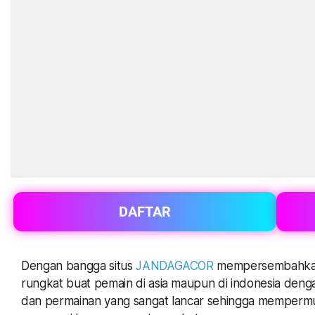
DAFTAR
Dengan bangga situs
JANDAGACOR
mempersembahkan
rungkat buat pemain di asia maupun di indonesia den
dan permainan yang sangat lancar sehingga memperm