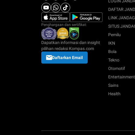
LOGIN JAND
DAFTAR JAN
LINK JANDA
Penghargaan dan sertifikat:
SITUS JAND
Pemilu
Dapatkan informasi dan insight
IKN
pilihan redaksi Kompas.com
Bola
Daftarkan Email
Tekno
Otomotif
Entertainment
Sains
Health