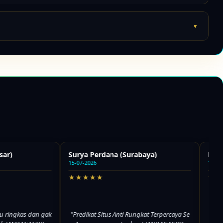
▼
kassar)
Surya Perdana (Surabaya)
15-07-2026
★★★★★
D baru ringkas dan gak
"Predikat Situs Anti Rungkat Terpercaya Se