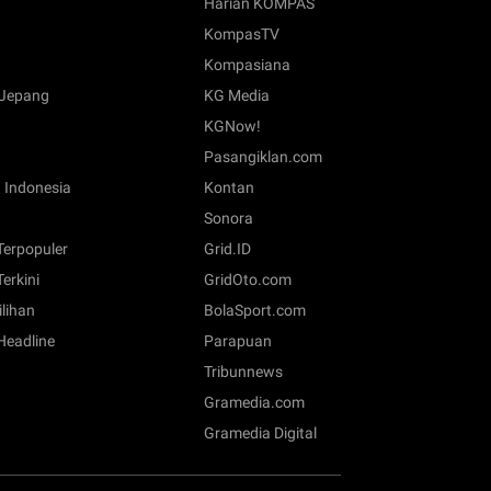
Harian KOMPAS
KompasTV
Kompasiana
Jepang
KG Media
KGNow!
Pasangiklan.com
 Indonesia
Kontan
Sonora
 Terpopuler
Grid.ID
Terkini
GridOto.com
ilihan
BolaSport.com
 Headline
Parapuan
Tribunnews
Gramedia.com
Gramedia Digital