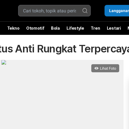
Langgana
a
Tekno
Otomotif
Bola
Lifestyle
Tren
Lestari
s Anti Rungkat Terpercaya
Lihat Foto