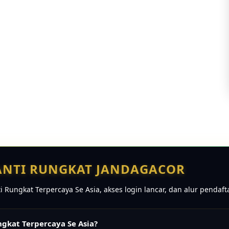
 ANTI RUNGKAT JANDAGACOR
Rungkat Terpercaya Se Asia, akses login lancar, dan alur pendafta
gkat Terpercaya Se Asia?