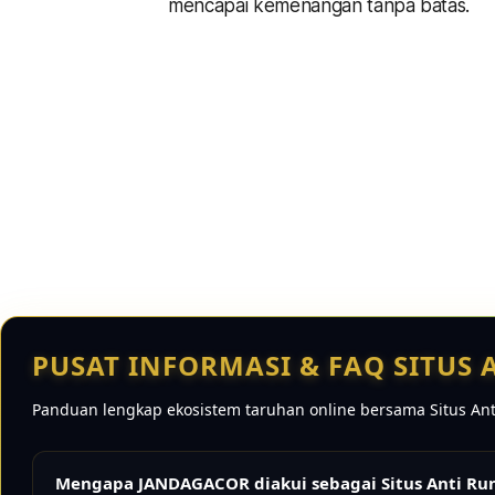
mencapai kemenangan tanpa batas.
PUSAT INFORMASI & FAQ SITUS
Panduan lengkap ekosistem taruhan online bersama Situs Anti 
Mengapa JANDAGACOR diakui sebagai Situs Anti Run