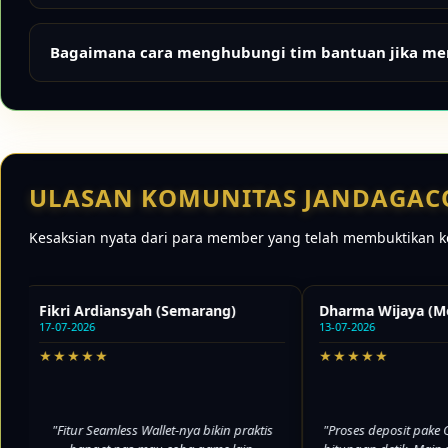
Bagaimana cara menghubungi tim bantuan jika me
ULASAN KOMUNITAS JANDAGAC
Kesaksian nyata dari para member yang telah membuktikan ke
Fikri Ardiansyah (Semarang)
Dharma Wijay
17-07-2026
13-07-2026
★★★★★
★★★★★
elalu
"Fitur Seamless Wallet-nya bikin praktis
"Proses deposit 