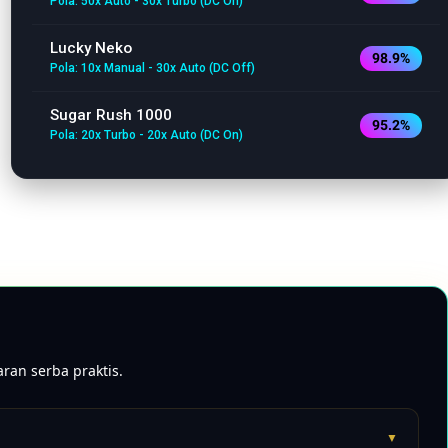
Pola: 50x Auto - 30x Turbo (DC On)
Lucky Neko
98.9%
Pola: 10x Manual - 30x Auto (DC Off)
Sugar Rush 1000
95.2%
Pola: 20x Turbo - 20x Auto (DC On)
ran serba praktis.
▼