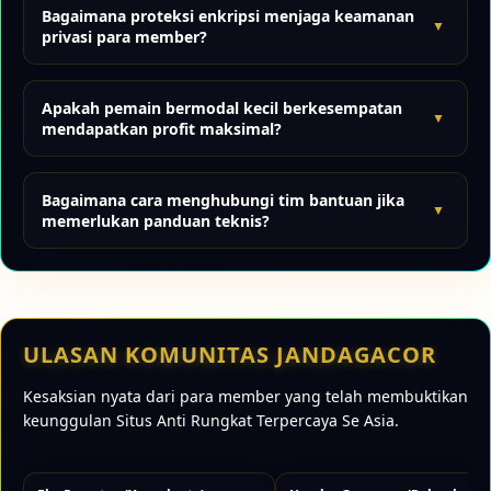
Bagaimana proteksi enkripsi menjaga keamanan
▼
privasi para member?
Apakah pemain bermodal kecil berkesempatan
▼
mendapatkan profit maksimal?
Bagaimana cara menghubungi tim bantuan jika
▼
memerlukan panduan teknis?
ULASAN KOMUNITAS JANDAGACOR
Kesaksian nyata dari para member yang telah membuktikan
keunggulan Situs Anti Rungkat Terpercaya Se Asia.