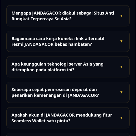
Mengapa JANDAGACOR diakui sebagai Situs Anti
▼
Rungkat Terpercaya Se Asia?
Bagaimana cara kerja koneksi link alternatif
▼
resmi JANDAGACOR bebas hambatan?
Apa keunggulan teknologi server Asia yang
▼
diterapkan pada platform ini?
Seberapa cepat pemrosesan deposit dan
▼
penarikan kemenangan di JANDAGACOR?
Apakah akun di JANDAGACOR mendukung fitur
▼
Seamless Wallet satu pintu?