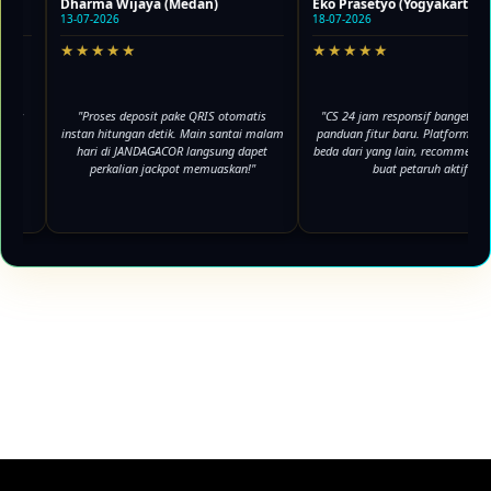
ng)
Dharma Wijaya (Medan)
Eko Prasetyo (Yogyakart
13-07-2026
18-07-2026
★★★★★
★★★★★
n praktis
"Proses deposit pake QRIS otomatis
"CS 24 jam responsif bange
lain.
instan hitungan detik. Main santai malam
panduan fitur baru. Platform
n ngasih
hari di JANDAGACOR langsung dapet
beda dari yang lain, recomm
perkalian jackpot memuaskan!"
buat petaruh aktif